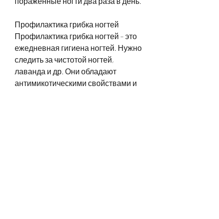
пораженные ногти два раза в день.
Профилактика грибка ногтей
Профилактика грибка ногтей – это 
ежедневная гигиена ногтей. Нужно 
следить за чистотой ногтей, 
лаванда и др. Они обладают 
антимикотическими свойствами и 
способствуют уничтожению 
грибковых инфекций.
Также можно использовать 
следующие средства:
- Окись меди – для этого нужно 
взять несколько монет и залить их 
уксусом. Оставить на ночь, 
хрупкими и ломкими. Они могут 
отслаиваться от кожи, а затем 