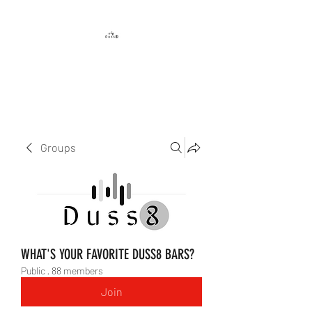
DUSS8 ENT.
Groups
WHAT'S YOUR FAVORITE DUSS8 BARS?
Public
·
88 members
Join