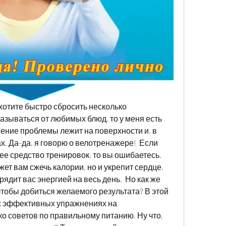
хотите быстро сбросить несколько 
азываться от любимых блюд, то у меня есть 
ение проблемы лежит на поверхности и, в 
. Да-да, я говорю о велотренажере!  Если 
ее средство тренировок, то вы ошибаетесь. 
т вам сжечь калории, но и укрепит сердце, 
ядит вас энергией на весь день.  Но как же 
тобы добиться желаемого результата? В этой 
х эффективных упражнениях на 
о советов по правильному питанию. Ну что, 