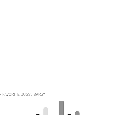
Home
Music
Videos
About
Co
R FAVORITE DUSS8 BARS?