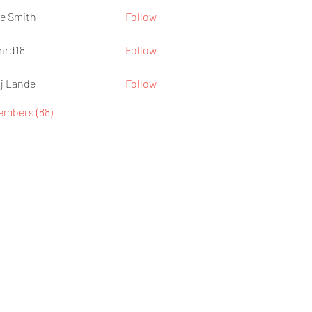
e Smith
Follow
.nrd18
Follow
j Lande
Follow
Members (88)