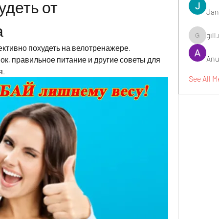
деть от 
Jan
а
gill
gill.nrd18
ективно похудеть на велотренажере. 
Anu
к, правильное питание и другие советы для 
я.
See All 