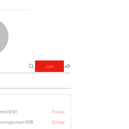
Join
mlc19197
Follow
9197
sninglomort1978
Follow
lomort1978