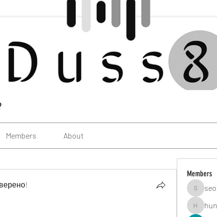
?
Members
About
Members
верено!
seo
seomlc1
hun
hunsning