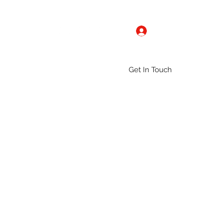
Log In
Get In Touch
ntact
Gallery
Groups
More