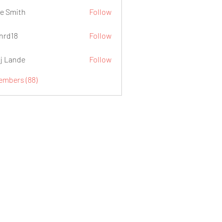
e Smith
Follow
.nrd18
Follow
j Lande
Follow
Members (88)