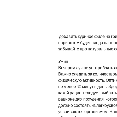
 добавить куриное филе на гриле и отварную картошку. Альтернативным 
вариантом будет пицца на тон
забывайте про натуральные с
Ужин
Вечером лучше употреблять ле
Важно следить за количеством
физическую активность. Опти
не менее 30 минут в день. Здор
какой рацион следует выбрать
рационе для похудения, котор
должно состоять из легкоусво
усваиваются организмом. Напр