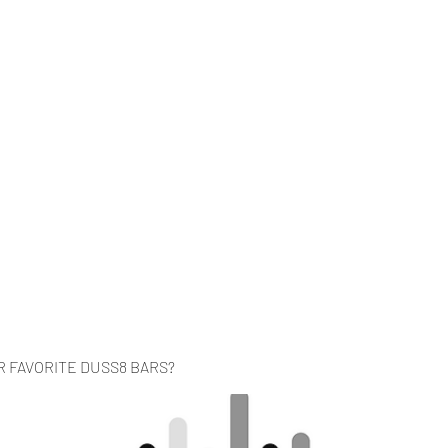
Home
Music
Videos
About
Co
R FAVORITE DUSS8 BARS?