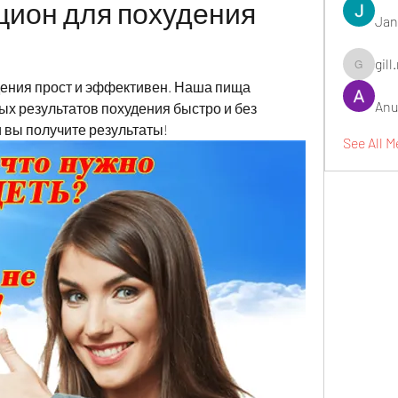
ион для похудения 
Jan
gill
gill.nrd18
ния прост и эффективен. Наша пища 
Anu
х результатов похудения быстро и без 
 вы получите результаты!
See All 