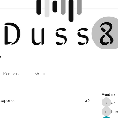
?
Members
About
Members
верено!
seo
seomlc1
hun
hunsning