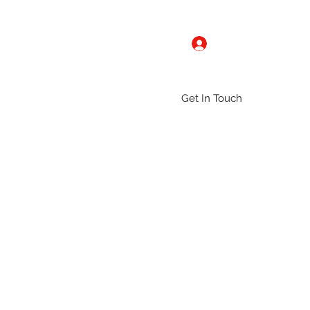
Log In
Get In Touch
ntact
Gallery
Groups
More