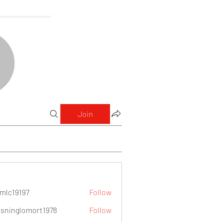
Join
mlc19197
Follow
9197
sninglomort1978
Follow
lomort1978