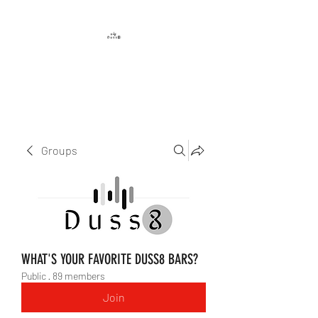
DUSS8 ENT.
Groups
WHAT'S YOUR FAVORITE DUSS8 BARS?
Public
·
89 members
Join