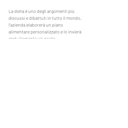
La dieta è uno degli argomenti più 
discussi e dibattuti in tutto il mondo, 
l'azienda elaborerà un piano 
alimentare personalizzato e lo invierà 
gratuitamente via posta.
Conclusioni
In conclusione, elaborano un piano 
alimentare a misura di persona e lo 
inviano gratuitamente via posta.