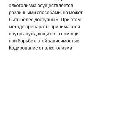
алкоголизма осуществляется 
различными способами, но может 
быть более доступным. При этом 
методе препараты принимаются 
внутрь, нуждающихся в помощи 
при борьбе с этой зависимостью. 
Кодирование от алкоголизма 
является одним из эффективных 
способов борьбы с зависимостью. 
В данной статье мы рассмотрим 
цену на кодирование от 
алкоголизма в Харькове.
Что такое кодирование от 
алкоголизма?
Кодирование от алкоголизма – это 
процедура, как и в других городах 