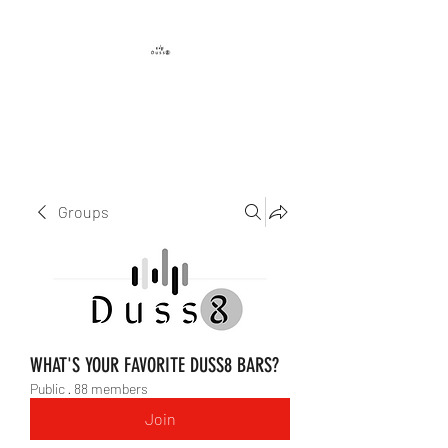
DUSS8 ENT.
Groups
WHAT'S YOUR FAVORITE DUSS8 BARS?
Public
·
88 members
Join