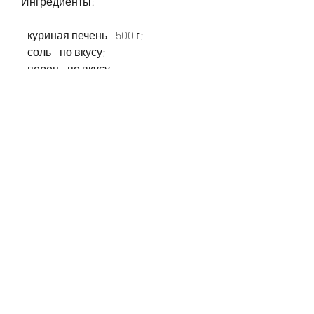
Ингредиенты:
- куриная печень - 500 г;
- соль - по вкусу;
- перец - по вкусу.
Шаг 1: Подготовка куриной печени
Куриную печень необходимо 
тщательно промыть под холодной 
водой и удалить все пленки и 
желчные протоки.
Шаг 2: Приготовление пара
В пароварке нужно налить воду и 
довести ее до кипения.
Шаг 3: Приготовление куриной 
печени
После того как вода закипит, 