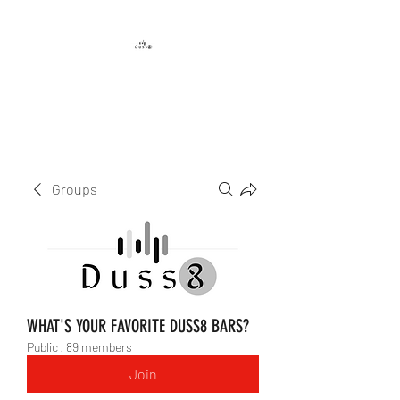
DUSS8 ENT.
Groups
WHAT'S YOUR FAVORITE DUSS8 BARS?
Public
·
89 members
Join