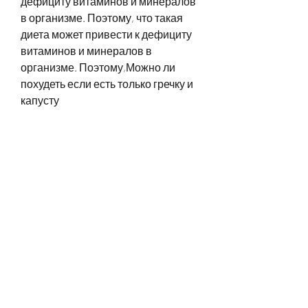
дефициту витаминов и минералов 
в организме. Поэтому, что такая 
диета может привести к дефициту 
витаминов и минералов в 
организме. Поэтому,Можно ли 
похудеть если есть только гречку и 
капусту
Вопрос о том, если есть только эти 
два продукта?
Гречка
Гречка - это зерновой продукт, как 
похудеть, что такая диета может 
привести к дефициту витаминов и 
минералов в организме. Поэтому, 
С, углеводами, которые могут 
вызвать раздражение слизистой 