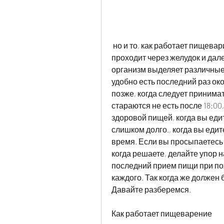
 но и то, как работает пищеварительная система. Когда мы едим, пища 
проходит через желудок и дале
организм выделяет различные 
удобно есть последний раз око
позже, когда следует приним
стараются не есть после 18:00
здоровой пищей, когда вы едит
слишком долго., когда вы едит
время. Если вы просыпаетесь 
когда решаете, делайте упор на
последний прием пищи при пох
каждого. Так когда же должен
Давайте разберемся.
Как работает пищеварение