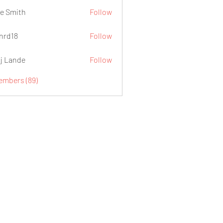
e Smith
Follow
.nrd18
Follow
j Lande
Follow
Members (89)