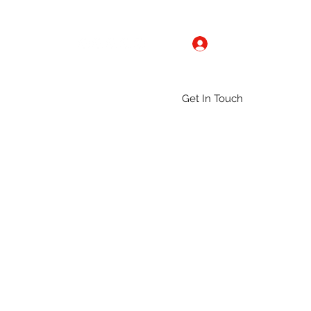
Log In
Get In Touch
ntact
Gallery
Groups
More