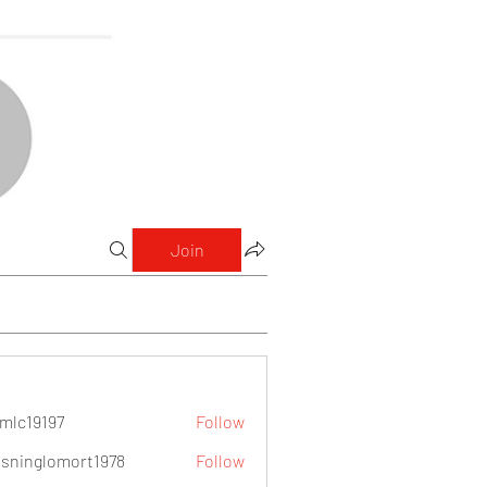
Join
mlc19197
Follow
9197
sninglomort1978
Follow
lomort1978