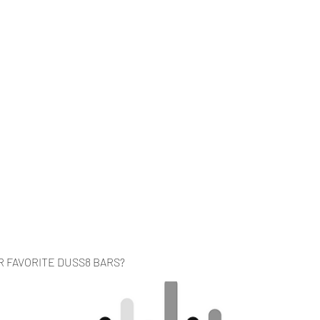
Home
Music
Videos
About
Co
R FAVORITE DUSS8 BARS?