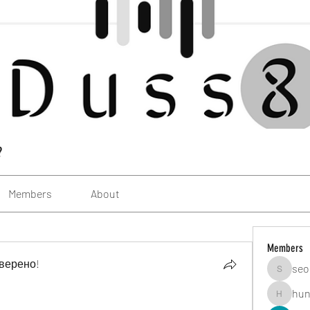
?
Members
About
Members
верено!
seo
seomlc1
hun
hunsning