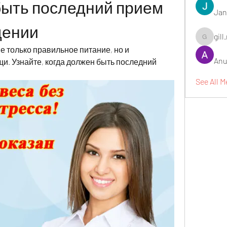
быть последний прием 
Jan
дении
gill
gill.nrd18
 только правильное питание, но и 
Anu
. Узнайте, когда должен быть последний 
See All 