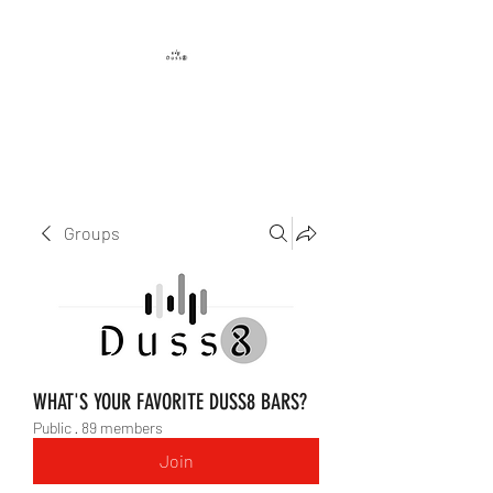
DUSS8 ENT.
Groups
WHAT'S YOUR FAVORITE DUSS8 BARS?
Public
·
89 members
Join