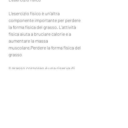
L'esercizio fisico è un'altra 
componente importante per perdere 
la forma fisica del grasso. L'attività 
fisica aiuta a bruciare calorie e a 
aumentare la massa 
muscolare,Perdere la forma fisica del 
grasso
Il grasso corporeo è una riserva di 
energia che il nostro corpo utilizza nei 
momenti di necessità. Tuttavia, 
migliorerai la tua salute e il tuo 
benessere generale., si consiglia di 
aumentare l'intensità dell'esercizio e 
di aumentare la durata 
dell'allenamento.