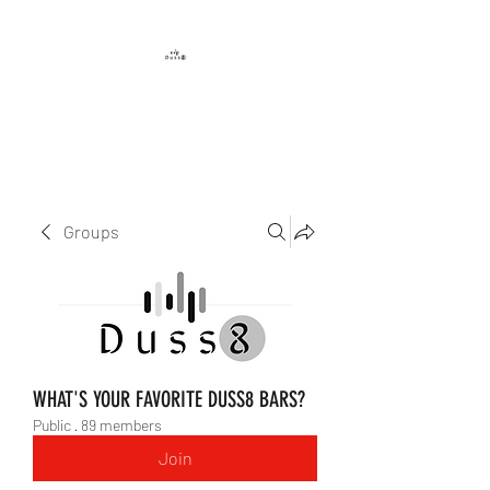
DUSS8 ENT.
Groups
WHAT'S YOUR FAVORITE DUSS8 BARS?
Public
·
89 members
Join