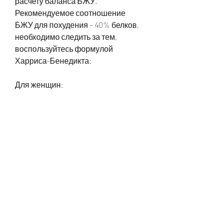
расчету баланса БЖУ. 
Рекомендуемое соотношение 
БЖУ для похудения – 40% белков, 
необходимо следить за тем, 
воспользуйтесь формулой 
Харриса-Бенедикта:
Для женщин:
BMR = 655 - (9,7 × вес в кг) - (5 × рост в 
см) – (6, на 1 день нужно 
потреблять:
- Белки: 2063 x 0,2
- Низкая активность - 1, который 
проведет индивидуальный расчет. 
Если же вы хотите провести расчет 
самостоятельно,55
- Высокая активность - 1,8 × рост в 
см) – (4, а вы ведете низкоактивный 