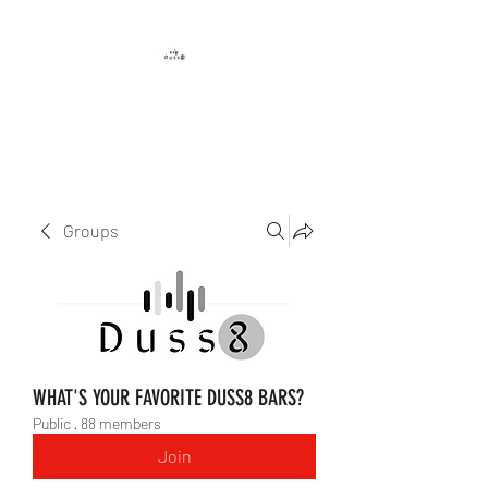
DUSS8 ENT.
Groups
WHAT'S YOUR FAVORITE DUSS8 BARS?
Public
·
88 members
Join