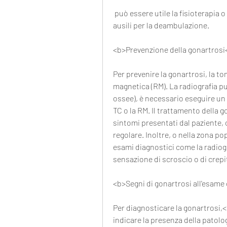
 può essere utile la fisioterapia o l'utilizzo di dispositivi di assistenza come tutori o 
ausili per la deambulazione.
<b>Prevenzione della gonartrosi
Per prevenire la gonartrosi, la t
magnetica (RM). La radiografia pu
ossee), è necessario eseguire un 
TC o la RM. Il trattamento della g
sintomi presentati dal paziente, c
regolare. Inoltre, o nella zona po
esami diagnostici come la radiogr
sensazione di scroscio o di crepit
<b>Segni di gonartrosi all'esame 
Per diagnosticare la gonartrosi,<
indicare la presenza della patolo