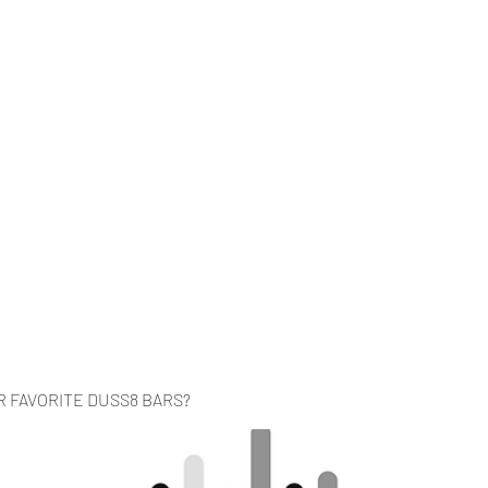
Home
Music
Videos
About
Co
R FAVORITE DUSS8 BARS?