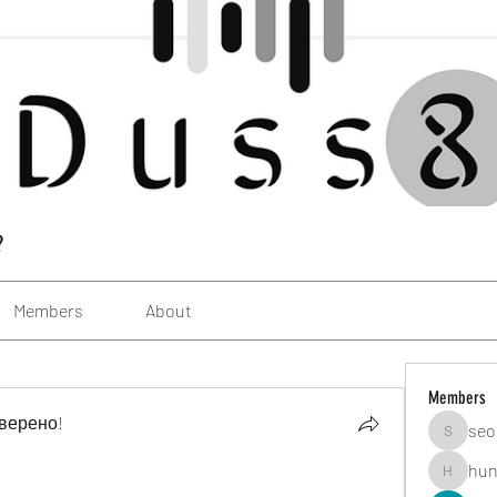
?
Members
About
Members
верено!
seo
seomlc1
hun
hunsning