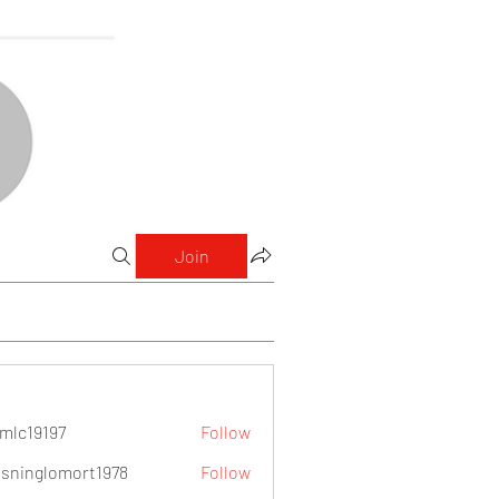
Join
mlc19197
Follow
9197
sninglomort1978
Follow
lomort1978