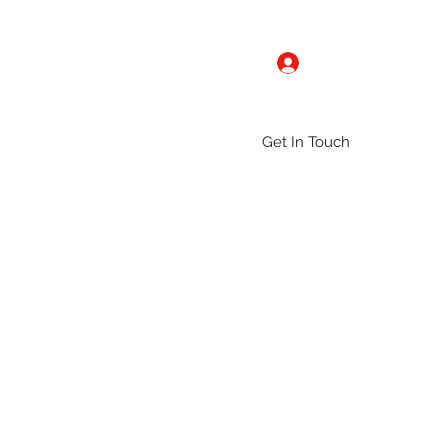
Log In
Get In Touch
ntact
Gallery
Groups
More