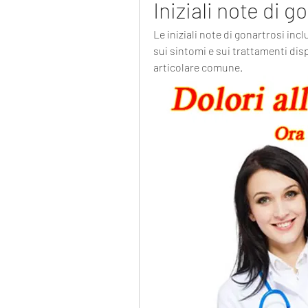
Iniziali note di g
Le iniziali note di gonartrosi incl
sui sintomi e sui trattamenti dis
articolare comune.