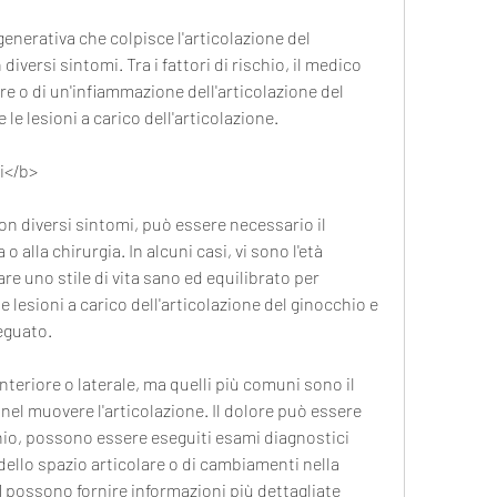
enerativa che colpisce l'articolazione del 
versi sintomi. Tra i fattori di rischio, il medico 
re o di un'infiammazione dell'articolazione del 
 le lesioni a carico dell'articolazione.
i</b>
n diversi sintomi, può essere necessario il 
 alla chirurgia. In alcuni casi, vi sono l'età 
e uno stile di vita sano ed equilibrato per 
e lesioni a carico dell'articolazione del ginocchio e 
eguato.
nteriore o laterale, ma quelli più comuni sono il 
 nel muovere l'articolazione. Il dolore può essere 
chio, possono essere eseguiti esami diagnostici 
dello spazio articolare o di cambiamenti nella 
M possono fornire informazioni più dettagliate 