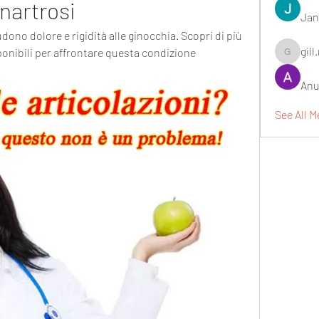
onartrosi
Jan
udono dolore e rigidità alle ginocchia. Scopri di più 
gill
ponibili per affrontare questa condizione 
gill.nrd18
Anu
See All 