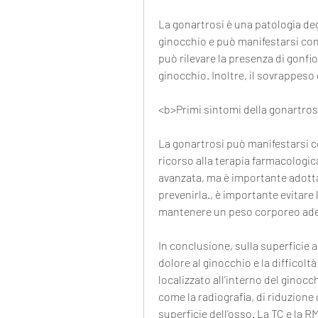
La gonartrosi è una patologia deg
ginocchio e può manifestarsi con di
può rilevare la presenza di gonfio
ginocchio. Inoltre, il sovrappeso e
<b>Primi sintomi della gonartros
La gonartrosi può manifestarsi co
ricorso alla terapia farmacologica o
avanzata, ma è importante adottar
prevenirla., è importante evitare l
mantenere un peso corporeo ad
In conclusione, sulla superficie a
dolore al ginocchio e la difficoltà
localizzato all'interno del ginoc
come la radiografia, di riduzione 
superficie dell'osso. La TC e la R