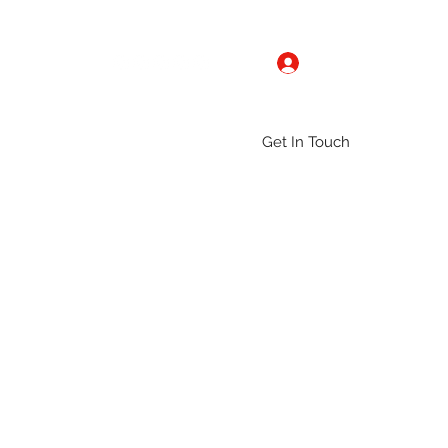
Log In
Get In Touch
ntact
Gallery
Groups
More