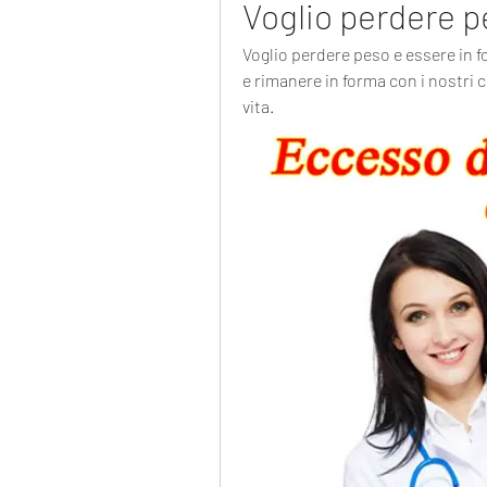
Voglio perdere p
Voglio perdere peso e essere in 
e rimanere in forma con i nostri co
vita.