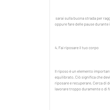
 sarai sulla buona strada per raggiungere i tuoi obiettivi di salute e benessere., 
oppure fare delle pause durante i
4. Fai riposare il tuo corpo
Il riposo è un elemento important
equilibrato. Ciò significa che dev
riposare e recuperare. Cerca di do
lavorare troppo duramente o di fa