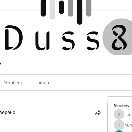
?
Members
About
Members
верено!
seo
seomlc1
hun
hunsning