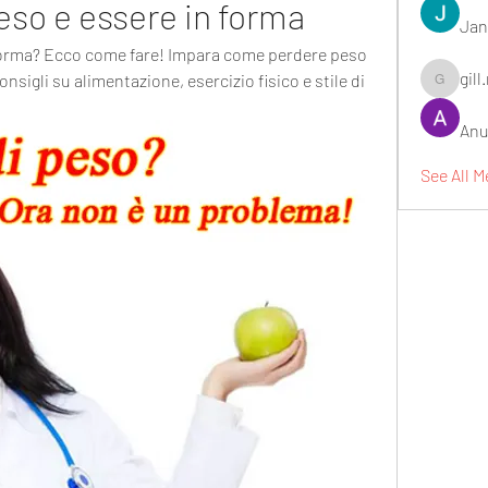
eso e essere in forma
Jan
forma? Ecco come fare! Impara come perdere peso 
gill
nsigli su alimentazione, esercizio fisico e stile di 
gill.nrd18
Anu
See All 