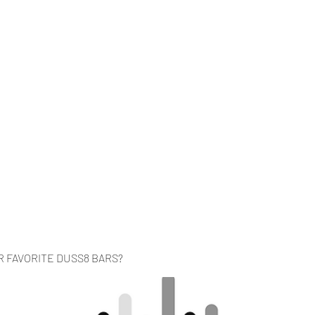
Home
Music
Videos
About
Co
R FAVORITE DUSS8 BARS?