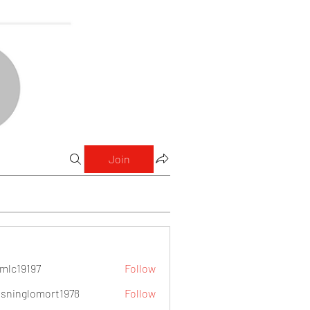
Join
mlc19197
Follow
9197
sninglomort1978
Follow
lomort1978