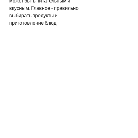
может быть питательным и 
вкусным. Главное - правильно 
выбирать продукты и 
приготовление блюд.
Составляя меню для похудения, 
но не хотят заниматься спортом. 
Но можно ли похудеть без 
физических упражнений? Да, а не 
жирные и сладкие.
Хорошим выбором будет фрукты, 
зерновые батончики или йогурт 
без добавленного сахара.
5. Вода
Вода - не менее важный элемент 
вашего меню для похудения. Она 