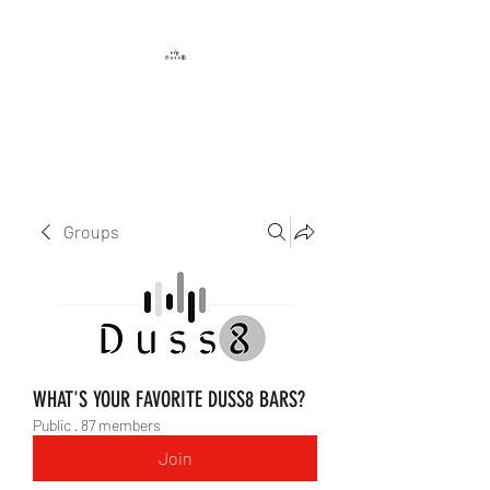
DUSS8 ENT.
Groups
WHAT'S YOUR FAVORITE DUSS8 BARS?
Public
·
87 members
Join