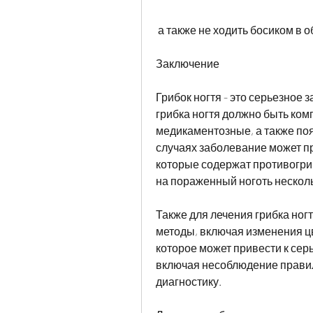
 а также не ходить босиком в
Заключение
Грибок ногтя - это серьезное з
грибка ногтя должно быть комп
медикаментозные, а также поя
случаях заболевание может п
которые содержат противогри
на пораженный ноготь нескольк
Также для лечения грибка ног
методы, включая изменения цв
которое может привести к сер
включая несоблюдение правил 
диагностику.