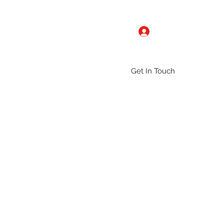
Log In
Get In Touch
ntact
Gallery
Groups
More