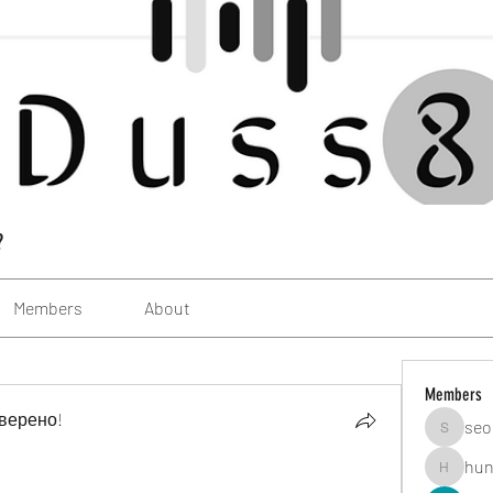
?
Members
About
Members
верено!
seo
seomlc1
hun
hunsning