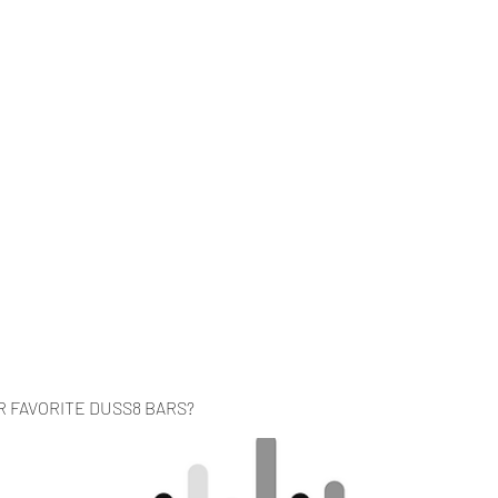
Home
Music
Videos
About
Co
R FAVORITE DUSS8 BARS?