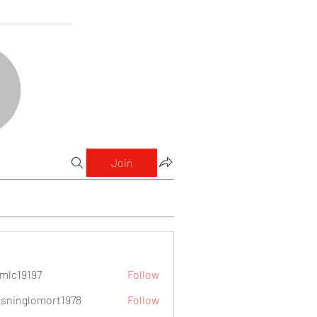
Join
mlc19197
Follow
9197
sninglomort1978
Follow
lomort1978