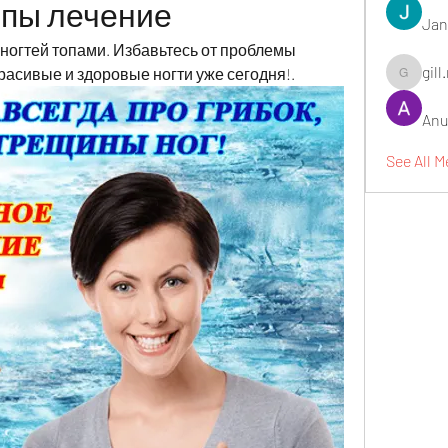
опы лечение
Jan
огтей топами. Избавьтесь от проблемы 
gill
расивые и здоровые ногти уже сегодня!.
gill.nrd18
Anu
See All M