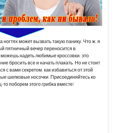
а ногтях может вызвать такую панику. Что ж, я 
ый пятничный вечер переносится в 
е можешь надеть любимые кроссовки, это 
е бросить все и начать плакать. Но не стоит 
я с вами секретом, как избавиться от этой 
ивые шелковые носочки. Присоединяйтесь ко 
ц-то поборем этого грибка вместе!