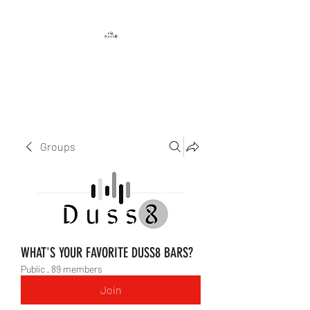
DUSS8 ENT.
Groups
WHAT'S YOUR FAVORITE DUSS8 BARS?
Public
·
89 members
Join