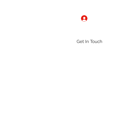
Log In
Get In Touch
ntact
Gallery
Groups
More