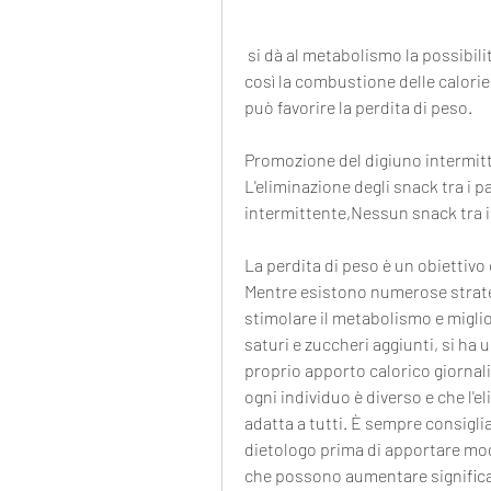
 si dà al metabolismo la possibilità di lavorare in modo più efficiente, rallentando 
così la combustione delle calorie 
può favorire la perdita di peso.
Promozione del digiuno intermit
L'eliminazione degli snack tra i p
intermittente,Nessun snack tra i 
La perdita di peso è un obiettivo
Mentre esistono numerose strateg
stimolare il metabolismo e miglior
saturi e zuccheri aggiunti, si ha 
proprio apporto calorico giornal
ogni individuo è diverso e che l'
adatta a tutti. È sempre consiglia
dietologo prima di apportare modi
che possono aumentare significat