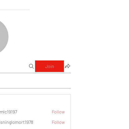
Join
mlc19197
Follow
9197
sninglomort1978
Follow
lomort1978