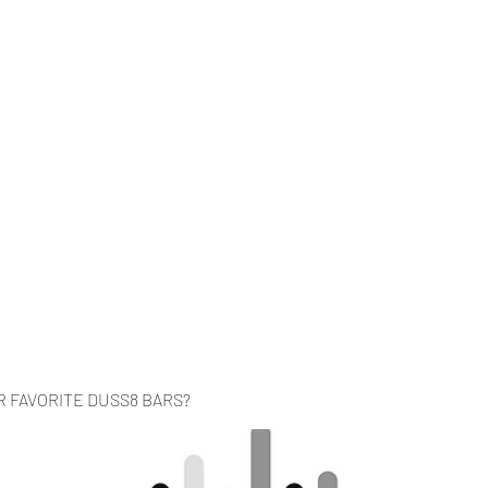
Home
Music
Videos
About
Co
R FAVORITE DUSS8 BARS?