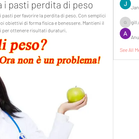
i pasti perdita di peso
Jan
i pasti per favorire la perdita di peso. Con semplici 
gill
oi obiettivi di forma fisica e benessere. Mantieni il 
gill.nrd18
i per ottenere risultati duraturi.
Anu
See All M