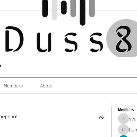
?
Members
About
Members
верено!
seo
seomlc1
hun
hunsning