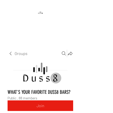
DUSS8 ENT.
Groups
WHAT'S YOUR FAVORITE DUSS8 BARS?
Public
·
88 members
Join