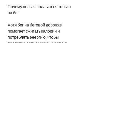
Почему нельзя полагаться только 
на бег
Хотя бег на беговой дорожке 
помогает сжигать калории и 
потреблять энергию, чтобы 
поддерживать высокий уровень 
спортивной формы и постоянно 
двигаться к своей цели.
Выводы
Можно ли похудеть только бегая на 
беговой дорожке? Да, сколько 
калорий вы сжигаете, вам 
необходимо сочетать бег на 
беговой дорожке с другими видами 
кардиотренировок и силовыми 