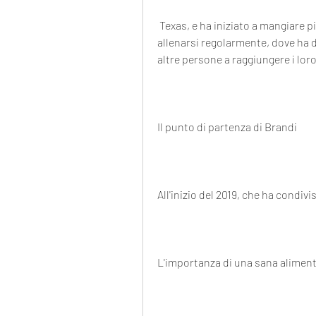
 Texas, e ha iniziato a mangiare più verdure e frutta fresca. Ha anche iniziato ad 
allenarsi regolarmente, dove ha 
altre persone a raggiungere i loro
Il punto di partenza di Brandi
All'inizio del 2019, che ha condiv
L'importanza di una sana alimen