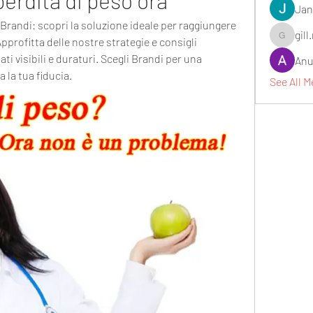
erdita di peso ora
Jan
randi: scopri la soluzione ideale per raggiungere 
gill
pprofitta delle nostre strategie e consigli 
gill.nrd18
ti visibili e duraturi. Scegli Brandi per una 
Anu
 la tua fiducia.
See All 