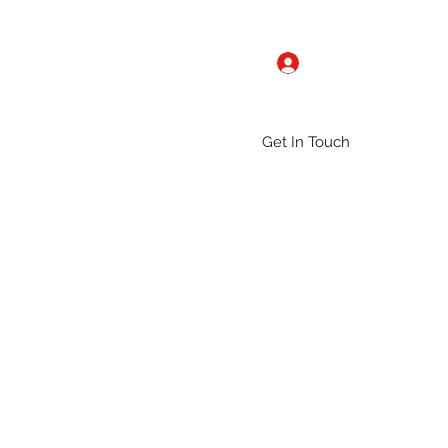
Log In
Get In Touch
ntact
Gallery
Groups
More