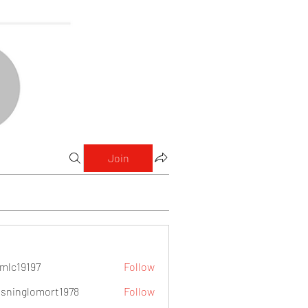
Join
mlc19197
Follow
9197
sninglomort1978
Follow
lomort1978