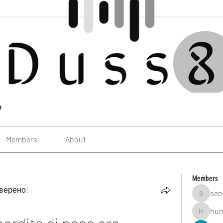
?
Members
About
Members
верено!
seo
seomlc1
hun
hunsning