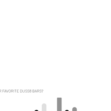
Home
Music
Videos
About
Co
R FAVORITE DUSS8 BARS?