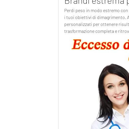
Brandi estrema p
Perdi peso in modo estremo con B
i tuoi obiettivi di dimagrimento. A
personalizzati per ottenere risulta
trasformazione completa e ritrova