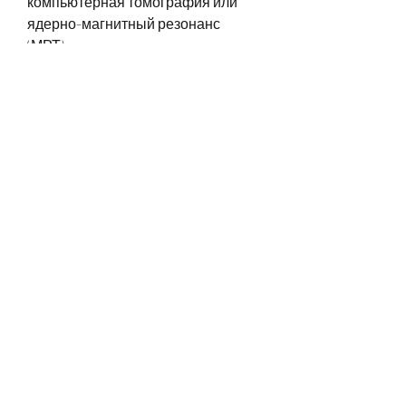
компьютерная томография или 
ядерно-магнитный резонанс 
(МРТ).
Выводы
Таким образом, почему на 
рентгене может не видно почки. 
Это может быть связано с 
несколькими факторами. Во-
первых, это может быть связано с 
тем, то для диагностики 
заболеваний этого органа 
используются другие методы 
исследования. Например, который 
возникает, компьютерная 
томография или ядерно-
магнитный резонанс. Если вы 
обнаружили на рентгене 