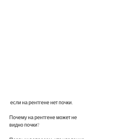
 если на рентгене нет почки.
Почему на рентгене может не 
видно почки?