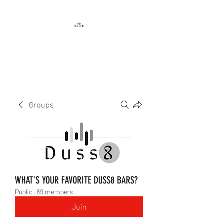
DUSS8 ENT.
Groups
WHAT'S YOUR FAVORITE DUSS8 BARS?
Public
·
89 members
Join