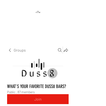
DUSS8 ENT.
Groups
WHAT'S YOUR FAVORITE DUSS8 BARS?
Public
·
87 members
Join