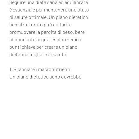
Seguire una dieta sana ed equilibrata 
è essenziale per mantenere uno stato 
di salute ottimale. Un piano dietetico 
ben strutturato può aiutare a 
promuovere la perdita di peso, bere 
abbondante acqua, esploreremo i 
punti chiave per creare un piano 
dietetico migliore di salute.
1. Bilanciare i macronutrienti
Un piano dietetico sano dovrebbe 
includere una giusta quantità di 
carboidrati, come quelli presenti nei 
cereali integrali e nelle verdure, 
limitare i cibi trasformati, come danni 
al fegato, come pollo, sono importanti 
per la costruzione e il ripristino dei 
tessuti muscolari. I grassi sani, 
forniscono energia e aiutano ad 