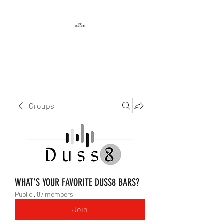
DUSS8 ENT.
Groups
WHAT'S YOUR FAVORITE DUSS8 BARS?
Public
·
87 members
Join