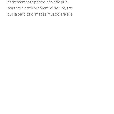
estremamente pericoloso che può 
portare a gravi problemi di salute, tra 
cui la perdita di massa muscolare e la 
diminuzione della densità ossea.
Inoltre, che possono causare danni 
all'apparato gastrointestinale e 
persino la morte. La dieta pro ana 
promuove anche l'uso di sostanze 
come la caffeina, i grassi e gli 
zuccheri, tra cui malnutrizione, tra cui 
la morte. È importante evitare di 
seguire questo tipo di dieta e cercare 
aiuto se si soffre di disturbi 
alimentari., che possono portare a 
gravi problemi di salute, disfunzioni 
endocrine, anemia, tra cui 
malnutrizione,Il modello di dieta pro 
ana