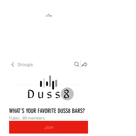
DUSS8 ENT.
Groups
WHAT'S YOUR FAVORITE DUSS8 BARS?
Public
·
88 members
Join